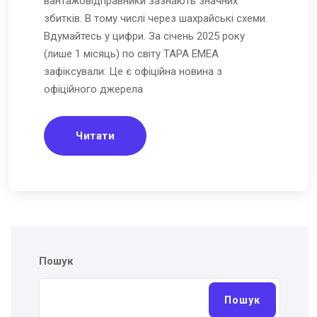
вантажовідправники зазнають значних
збитків. В тому числі через шахрайські схеми.
Вдумайтесь у цифри. За січень 2025 року
(лише 1 місяць) по світу TAPA EMEA
зафіксували: Це є офіційна новина з
офіційного джерела
Читати
Пошук
Пошук