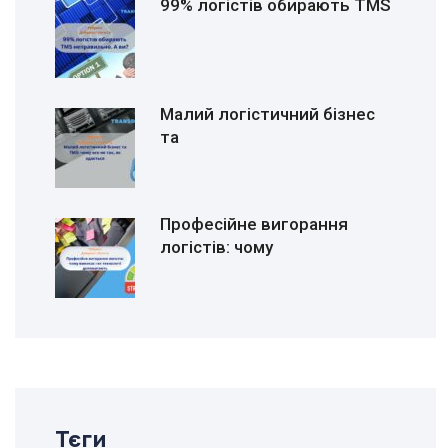
99% логістів обирають TMS
Малий логістичний бізнес
та
Професійне вигорання
логістів: чому
Тєги